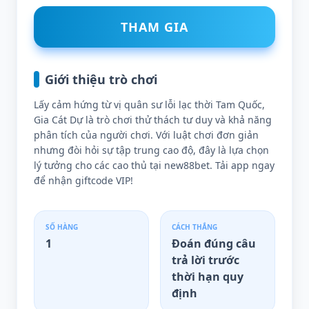
THAM GIA
Giới thiệu trò chơi
Lấy cảm hứng từ vị quân sư lỗi lạc thời Tam Quốc,
Gia Cát Dự là trò chơi thử thách tư duy và khả năng
phân tích của người chơi. Với luật chơi đơn giản
nhưng đòi hỏi sự tập trung cao độ, đây là lựa chọn
lý tưởng cho các cao thủ tại new88bet. Tải app ngay
để nhận giftcode VIP!
SỐ HÀNG
CÁCH THẮNG
1
Đoán đúng câu
trả lời trước
thời hạn quy
định