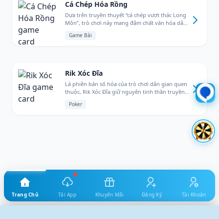
Cá Chép Hóa Rồng
Dựa trên truyền thuyết “cá chép vượt thác Long
Môn”, trò chơi này mang đậm chất văn hóa dân
tộc. Người chơi sẽ được chứng kiến màn so tài
Game Bài
giữa cá chép và rồng, qua đó mở ra cơ hội nhận
thưởng siêu to khổng lồ.
Rik Xóc Đĩa
Là phiên bản số hóa của trò chơi dân gian quen
thuộc, Rik Xóc Đĩa giữ nguyên tinh thần truyền
thống nhưng mang đến trải nghiệm hiện đại
Poker
hơn bao giờ hết.
Trang Chủ
Tải App
Khuyến Mãi
Đăng Ký
Tài Khoản