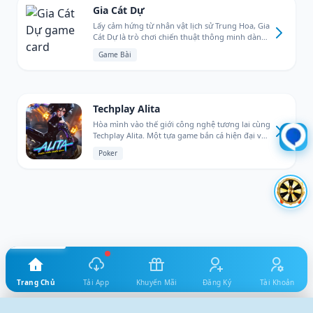
Gia Cát Dự
Lấy cảm hứng từ nhân vật lịch sử Trung Hoa, Gia
Cát Dự là trò chơi chiến thuật thông minh dành
riêng cho những người yêu thích suy luận.
Game Bài
Techplay Alita
Hòa mình vào thế giới công nghệ tương lai cùng
Techplay Alita. Một tựa game bắn cá hiện đại với
thiết kế bắt mắt và hiệu ứng hình ảnh sống
Poker
động.
Trang Chủ
Tải App
Khuyến Mãi
Đăng Ký
Tài Khoản