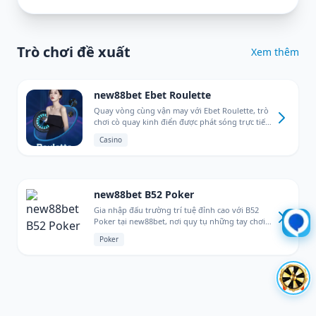
Trò chơi đề xuất
Xem thêm
new88bet Ebet Roulette
Quay vòng cùng vận may với Ebet Roulette, trò
chơi cò quay kinh điển được phát sóng trực tiếp
tại new88bet live...
Casino
new88bet B52 Poker
Gia nhập đấu trường trí tuệ đỉnh cao với B52
Poker tại new88bet, nơi quy tụ những tay chơi
poker hàng đầu khu vực...
Poker