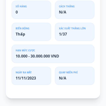
SỐ HÀNG
CÁCH THẮNG
0
N/A
BIẾN ĐỘNG
XÁC SUẤT THẮNG LỚN
Thấp
1/37
HẠN MỨC CƯỢC
10.000 - 30.000.000 VND
NGÀY RA MẮT
QUAY MIỄN PHÍ
11/11/2023
N/A