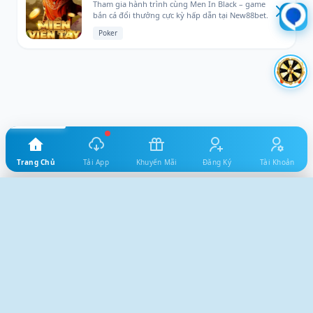
Tham gia hành trình cùng Men In Black – game
bắn cá đổi thưởng cực kỳ hấp dẫn tại New88bet.
Poker
Trang Chủ
Tải App
Khuyến Mãi
Đăng Ký
Tài Khoản
✕
Select Language
🇻🇳
✓
Tiếng Việt