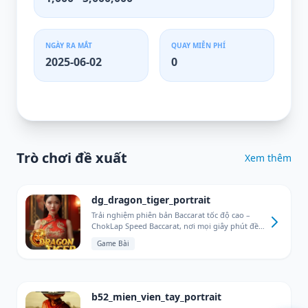
NGÀY RA MẮT
QUAY MIỄN PHÍ
2025-06-02
0
Trò chơi đề xuất
Xem thêm
dg_dragon_tiger_portrait
Trải nghiệm phiên bản Baccarat tốc độ cao –
ChokLap Speed Baccarat, nơi mọi giây phút đều
kịch tính và phần thưởng luôn hấp dẫn.
Game Bài
b52_mien_vien_tay_portrait