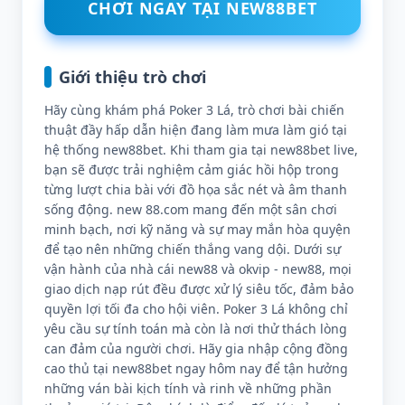
CHƠI NGAY TẠI NEW88BET
Giới thiệu trò chơi
Hãy cùng khám phá Poker 3 Lá, trò chơi bài chiến
thuật đầy hấp dẫn hiện đang làm mưa làm gió tại
hệ thống new88bet. Khi tham gia tại new88bet live,
bạn sẽ được trải nghiệm cảm giác hồi hộp trong
từng lượt chia bài với đồ họa sắc nét và âm thanh
sống động. new 88.com mang đến một sân chơi
minh bạch, nơi kỹ năng và sự may mắn hòa quyện
để tạo nên những chiến thắng vang dội. Dưới sự
vận hành của nhà cái new88 và okvip - new88, mọi
giao dịch nạp rút đều được xử lý siêu tốc, đảm bảo
quyền lợi tối đa cho hội viên. Poker 3 Lá không chỉ
yêu cầu sự tính toán mà còn là nơi thử thách lòng
can đảm của người chơi. Hãy gia nhập cộng đồng
cao thủ tại new88bet ngay hôm nay để tận hưởng
những ván bài kịch tính và rinh về những phần