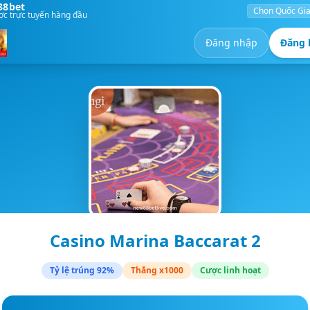
88bet
Chọn Quốc Gi
ợc trực tuyến hàng đầu
Đăng nhập
Đăng 
Casino Marina Baccarat 2
Tỷ lệ trúng 92%
Thắng x1000
Cược linh hoạt