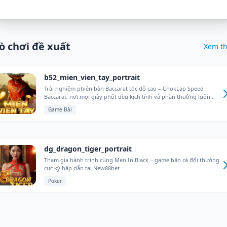
ò chơi đề xuất
Xem t
b52_mien_vien_tay_portrait
Trải nghiệm phiên bản Baccarat tốc độ cao – ChokLap Speed
Baccarat, nơi mọi giây phút đều kịch tính và phần thưởng luôn
hấp dẫn.
Game Bài
dg_dragon_tiger_portrait
Tham gia hành trình cùng Men In Black – game bắn cá đổi thưởng
cực kỳ hấp dẫn tại New88bet.
Poker